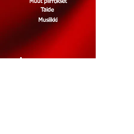
Muut piirrokset
Taide
Musiikki
s.moksi(at)gmail.com
Yhteys