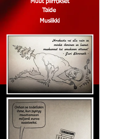
Muut piirrokset
Taide
Musiikki