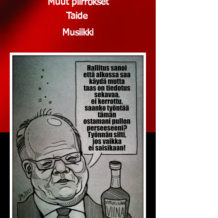
Muut piirrokset
Taide
Musiikki