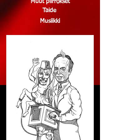
Muut piirrokset
Taide
Musiikki