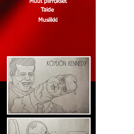
Muut piirrokset
Taide
Musiikki